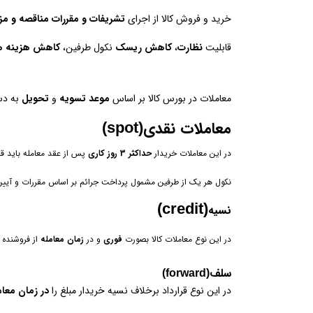
خرید و فروش کالا از اجرای
تشریفات و مقررات مناقصه و مز
قابلیت
نظارت
،
کاهش ریسک
نکول طرفین،
کاهش هزینه ه
معاملات در بورس کالا بر اساس
موعد تسویه
و
تحویل
به دس
معاملات نقدی
(spot)
در این معاملات خریدار
حداکثر 3 روز کاری
پس از عقد معامله باید قرا
نکول هر یک از طرفین مشمول پرداخت جرائم بر اساس مقررات و آیی
(credit)
نسیه
در این نوع معاملات کالا بصورت
فوری
و در
زمان معامله
از فروشنده 
سلف
(forward)
در این نوع قرارداد برخلاف نسیه خریدار مبلغ را
در زمان معا