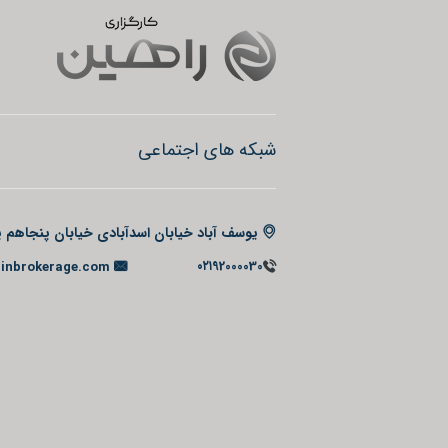
شبکه های اجتماعی
یوسف آباد خیابان اسدآبادی خیابان پنجاهم پل
۰۲۱92000030
inbrokerage.com