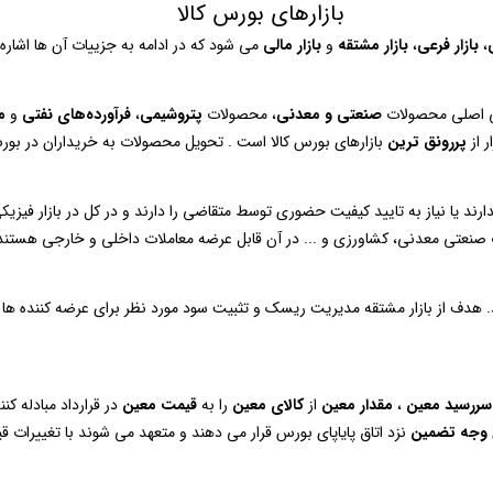
بازارهای بورس کالا
،
بازار فرعی
،
بازار مشتقه
و
بازار مالی
می شود که در ادامه به جزییات آن ها اشاره
یی اصلی محصولات
صنعتی و معدنی
، محصولات
پتروشيمی
،
فرآورده‌های نفتی
و
م
 از
پررونق ترین
بازارهای بورس کالا است . تحویل محصولات به خریداران در بورس
دارند یا نیاز به تایید کیفیت حضوری توسط متقاضی را دارند و در کل در بازار فیزی
ات صنعتی معدنی، کشاورزی و ... در آن قابل عرضه معاملات داخلی و خارجی هستند
هدف از بازار مشتقه مدیریت ریسک و تثبیت سود مورد نظر برای عرضه کننده ها و
سررسید معین
،
مقدار معین
از
کالای معین
را به
قیمت معین
در قرارداد مبادله کن
وجه تضمین
نزد اتاق پایاپای بورس قرار می دهند و متعهد می شوند با تغییرات قیم